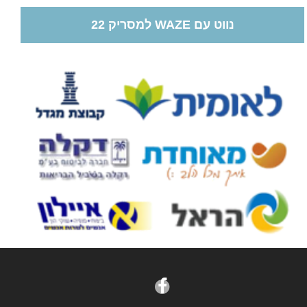
נווט עם WAZE למסריק 22